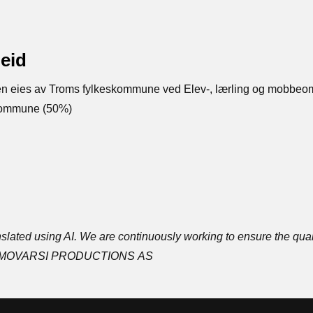
eid
n eies av Troms fylkeskommune ved Elev-, lærling og mobbeo
kommune (50%)
ated using AI. We are continuously working to ensure the quali
ation: MOVARSI PRODUCTIONS AS