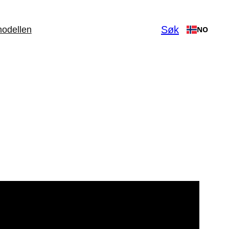
Søk
odellen
NO