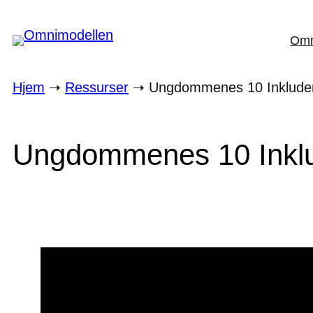
Hopp
Omn
til
innhold
Hjem
➝
Ressurser
➝
Ungdommenes 10 Inkluderi
Ungdommenes 10 Inklud