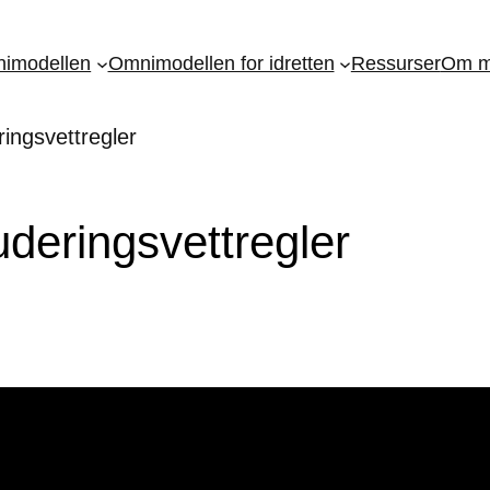
imodellen
Omnimodellen for idretten
Ressurser
Om m
ngsvettregler
eringsvettregler