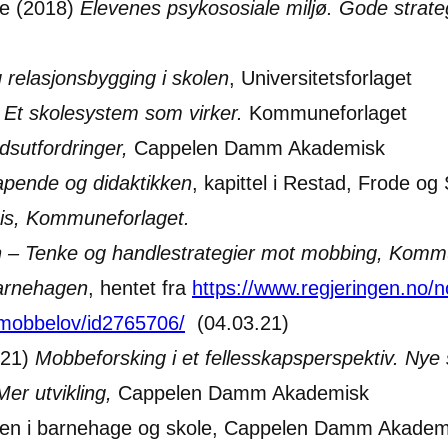
se (2018)
Elevenes psykososiale miljø. Gode strategi
 relasjonsbygging i skolen
, Universitetsforlaget
 Et skolesystem som virker.
Kommuneforlaget
dsutfordringer,
Cappelen Damm Akademisk
kapende og didaktikken
, kapittel i Restad, Frode o
sis, Kommuneforlaget.
– Tenke og handlestrategier mot mobbing, Kommu
arnehagen
, hentet fra
https://www.regjeringen.no/n
-mobbelov/id2765706/
(04.03.21)
021)
Mobbeforsking i et fellesskapsperspektiv. Ny
Mer utvikling,
Cappelen Damm Akademisk
ollen i barnehage og skole, Cappelen Damm Akade