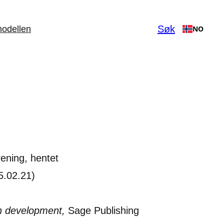
Søk
odellen
NO
rening, hentet
5.02.21)
n development,
Sage Publishing