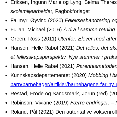
Eriksen, Ingunn Marie og Lyng, Selma There
skolemiljøarbeidet
, Fagbokforlaget
Fallmyr, Øyvind (2020)
Følekseshåndtering og
Fullan, Michael (2016)
Å dra i samme retning.
Green, Ross (2011)
Utenfor. Elever med atfer
Hansen, Helle Rabøl (2021)
Det felles, det s
et fellesskapsperspektiv. Nye stemmer i prak
Hansen, Helle Rabøl (2021)
Parentesmetoden 
Kunnskapsdepartementet (2020)
Mobbing i b
barn/barnehager/artikler/barnehagene-far-ny
Restad, Frode og Sandsmark, Jorun (red) (2
Robinson, Viviane (2019)
Færre endringer. – 
Roland, Pål (2021) Den autoritative voksenr