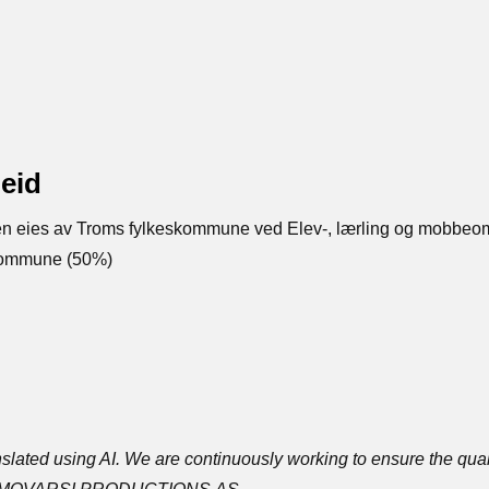
eid
n eies av Troms fylkeskommune ved Elev-, lærling og mobbeo
kommune (50%)
ated using AI. We are continuously working to ensure the quali