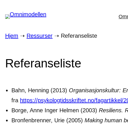
Hopp
Omn
til
innhold
Hjem
➝
Ressurser
➝
Referanseliste
Referanseliste
Bahn, Henning (2013)
Organisasjonskultur: E
fra
https://psykologtidsskriftet.no/fagartikkel
Borge, Anne Inger Helmen (2003)
Resiliens. 
Bronfenbrenner, Urie (2005)
Making human be