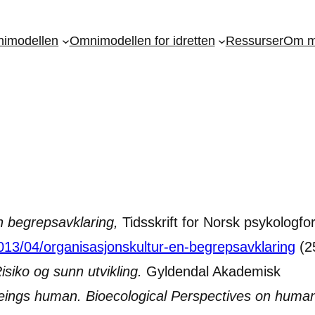
imodellen
Omnimodellen for idretten
Ressurser
Om m
n begrepsavklaring,
Tidsskrift for Norsk psykologfo
/2013/04/organisasjonskultur-en-begrepsavklaring
(2
Risiko og sunn utvikling.
Gyldendal Akademisk
ings human. Bioecological Perspectives on huma