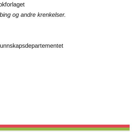
okforlaget
ing og andre krenkelser.
 Kunnskapsdepartementet