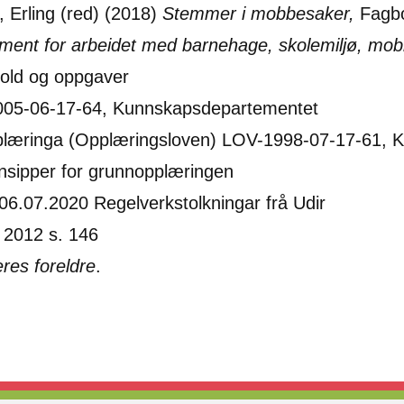
 Erling (red) (2018)
Stemmer i mobbesaker,
Fagb
nt for arbeidet med barnehage, skolemiljø, mobb
hold og oppgaver
005-06-17-64, Kunnskapsdepartementet
plæringa (Opplæringsloven) LOV-1998-07-17-61,
insipper for grunnopplæringen
 06.07.2020 Regelverkstolkningar frå Udir
. 2012 s. 146
eres foreldre
.