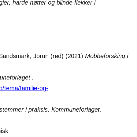
er, harde nøtter og blinde flekker i
g Sandsmark, Jorun (red) (2021)
Mobbeforsking i
neforlaget .
o/tema/familie-og-
e stemmer i praksis, Kommuneforlaget.
misk